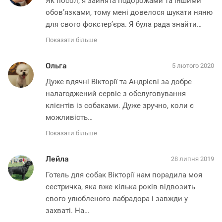
Як посол, я зайнята подорожами та іншими 
обов’язками, тому мені довелося шукати няню 
для свого фокстер’єра. Я була рада знайти
…
Показати більше
Ольга
5 лютого 2020
Дуже вдячні Вікторії та Андрієві за добре 
налагоджений сервіс з обслуговування 
клієнтів із собаками. Дуже зручно, коли є 
можливість
…
Показати більше
Лейла
28 липня 2019
Готель для собак Вікторії нам порадила моя 
сестричка, яка вже кілька років відвозить 
свого улюбленого лабрадора і завжди у 
захваті. На
…