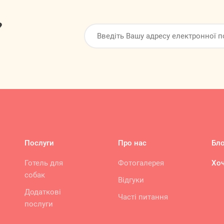
?
Послуги
Про нас
Бло
Готель для
Фотогалерея
Хоч
собак
Відгуки
Додаткові
Часті питання
послуги