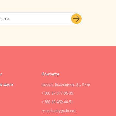

г
Контакти
у друга
просп. Відрадний, 31
, Київ
+380 67 917-95-85
+380 99 459-44-51
ross-husky@ukr.net