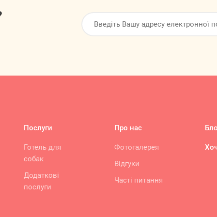
?
Послуги
Про нас
Бло
Готель для
Фотогалерея
Хоч
собак
Відгуки
Додаткові
Часті питання
послуги