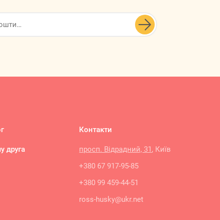

г
Контакти
у друга
просп. Відрадний, 31
, Київ
+380 67 917-95-85
+380 99 459-44-51
ross-husky@ukr.net