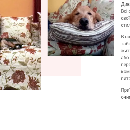
Дива
Всі
сво
сти
В н
таб
жит
або 
пер
комп
пит
При
очи