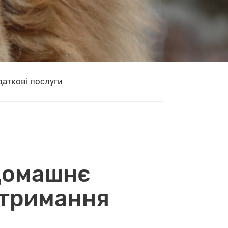
аткові послуги
омашнє
тримання