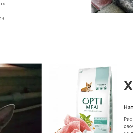
ють
ин
Х
Нат
Рис
ово