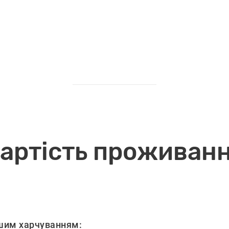
артість проживан
шим харчуванням: