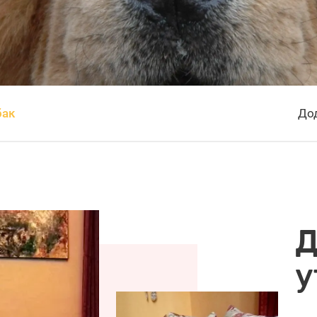
бак
Дод
Д
у