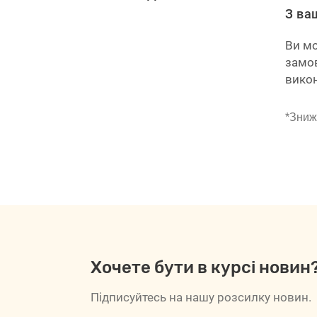
З ва
Ви мо
замо
вико
*Зниж
Хочете бути в курсі новин
Підписуйтесь на нашу розсилку новин.