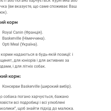
дієті або погано харчується: курятина або
ичка (ви вказуєте, що саме споживає Ваш
юк).
хий корм
Royal Canin (Франція).
Baskerville (Німеччина).
Opti Meal (Україна).
 корми надаються в будь-якій позиції: і
 щенят, для юніорів і для активних за
дами, і для літніх собак.
кий корм:
Консерви Baskerville (широкий вибір).
о собака погано харчується, бажано
овісти всі подробиці і всі улюблені
аколики”, щоб знайти підхід до малюка.