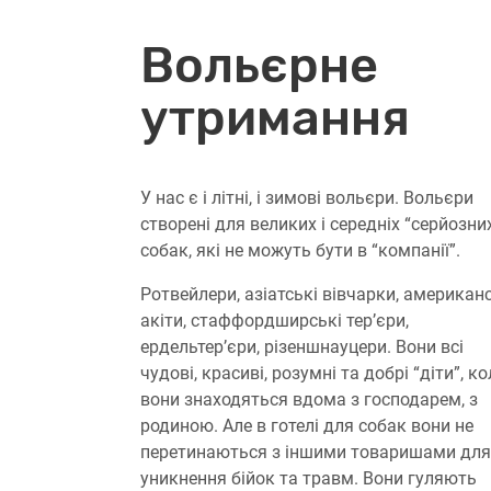
Вольєрне
утримання
У нас є і літні, і зимові вольєри. Вольєри
створені для великих і середніх “серйозни
собак, які не можуть бути в “компанії”.
Ротвейлери, азіатські вівчарки, американ
акіти, стаффордширські тер’єри,
ердельтер’єри, різеншнауцери. Вони всі
чудові, красиві, розумні та добрі “діти”, к
вони знаходяться вдома з господарем, з
родиною. Але в готелі для собак вони не
перетинаються з іншими товаришами для
уникнення бійок та травм. Вони гуляють