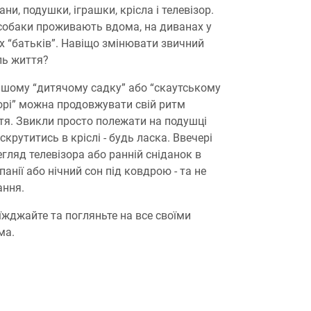
ни, подушки, іграшки, крісла і телевізор.
 собаки проживають вдома, на диванах у
їх “батьків”. Навіщо змінювати звичний
ль життя?
ашому “дитячому садку” або “скаутському
орі” можна продовжувати свій ритм
тя. Звикли просто полежати на подушці
скрутитись в кріслі - будь ласка. Ввечері
егляд телевізора або ранній сніданок в
анії або нічний сон під ковдрою - та не
ання.
їжджайте та погляньте на все своїми
ма.