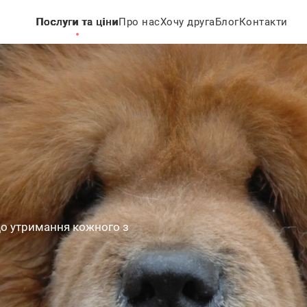
Послуги та ціни
Про нас
Хочу друга
Блог
Контакти
д до утримання кожного з