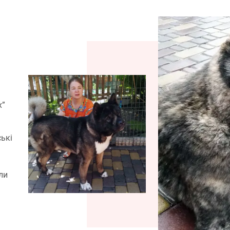
х”
ські
оли