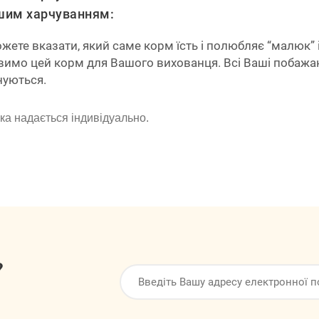
шим харчуванням:
жете вказати, який саме корм їсть і полюбляє “малюк” 
вимо цей корм для Вашого вихованця. Всі Ваші побажа
нуються.
ка надається індивідуально.
?