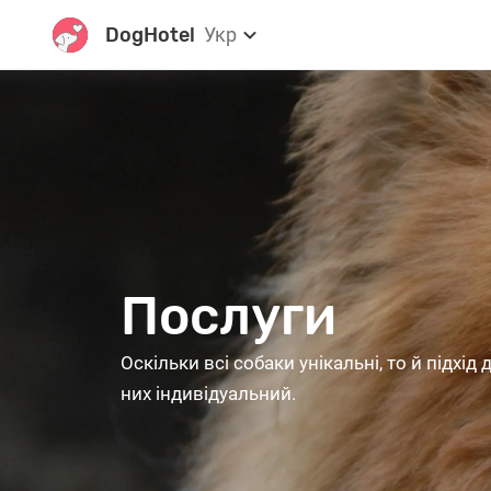
DogHotel
Укр
Послуги
Оскільки всі собаки унікальні, то й підхі
них індивідуальний.