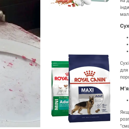
на 
інд
мал
Су
Сухі
для
поро
М’я
Якщ
розп
“см